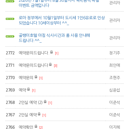
2026년 7월1일부터 8월 30일까지 숙박금액 특별
관리자
이벤트 금액입니다
로마 정부에서 10월1일부터 도시세 1인6유로로 인상
관리자
되었습니다.10세이상부터 ^^_
골뱅이호텔 아침 식사시간과 룸 사용 안내해
관리자
드립니다.^^_
2772
예약문의드립니다.
정기주
[1]
2771
예약문의드립니다
최인애
[3]
2770
예약문의
조현주
[1]
2769
예약
심윤섭
[1]
2768
2인실 예약 (2)
이준석
[1]
2767
2인실 예약
이준석
[1]
2766
예약확인
이지혜
[2]