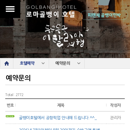
로마골뱅이 호텔
피렌체 골뱅이민박
s
호텔예약
예약문의
예약문의
Total : 2772
번호
제목
작성자
골뱅이호텔에서 공항픽업 안내해 드립니다.^^_
관리자