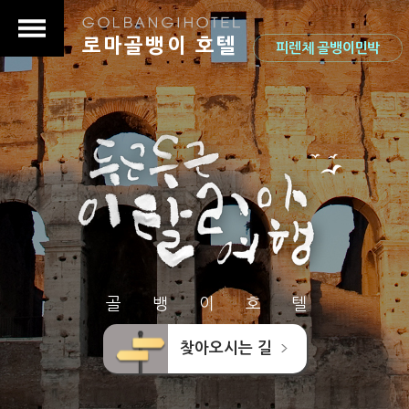
로마골뱅이 호텔
피렌체 골뱅이민박
골 뱅 이 호 텔
찾아오시는 길