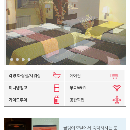
각방 화장실/샤워실
에어컨
미니냉장고
무료Wi-Fi
가이드투어
공항픽업
골뱅이호텔에서 숙박하시는 분