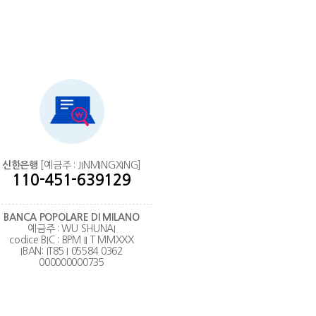
신한은행
[예금주 : JINMINGXING]
110-451-639129
BANCA POPOLARE DI MILANO
예금주 : WU SHUNAI
codice BIC : BPM II T MMXXX
IBAN: IT85 I 05584 0362
000000000735