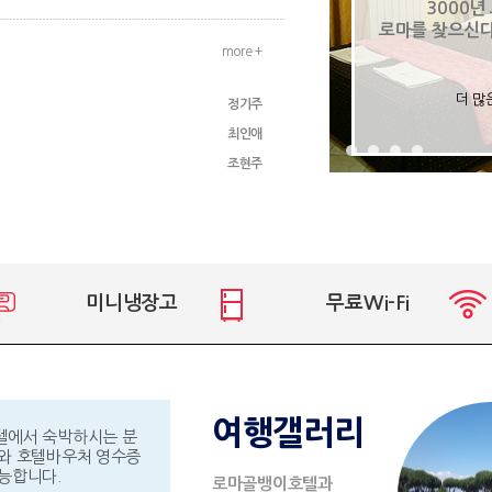
3000년
로마를 찾으신
more +
더 많
정기주
최인애
조현주
미니냉장고
무료Wi-Fi
여행갤러리
텔에서 숙박하시는 분
와 호텔바우처 영수증
능합니다.
로마골뱅이호텔과