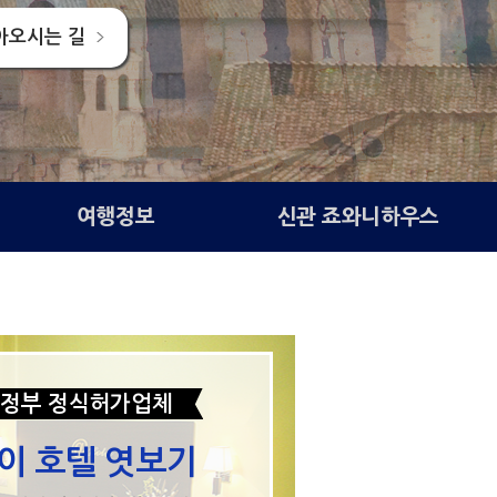
아오시는 길
여행정보
신관 죠와니하우스
정부 정식허가업체
이 호텔 엿보기