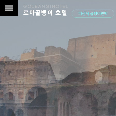
로마골뱅이 호텔
피렌체 골뱅이민박