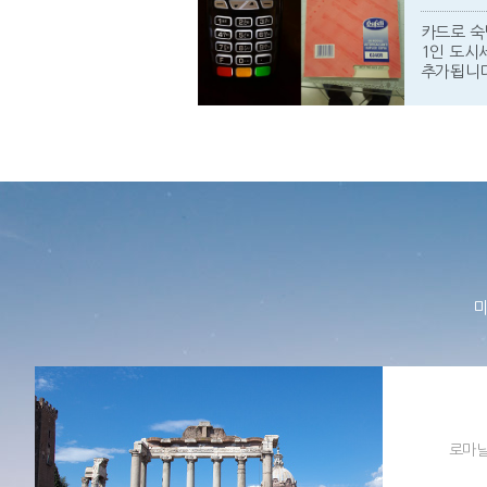
카드로 숙
1인 도시세
추가됩니다
미
로마날