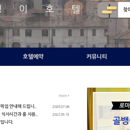
뱅 이 호 텔
찾
호텔예약
커뮤니티
more +
로마
업 안내해 드립니..
2026.07.06
식사시간과 룸 사용..
2022.05.15
골뱅
입니다.